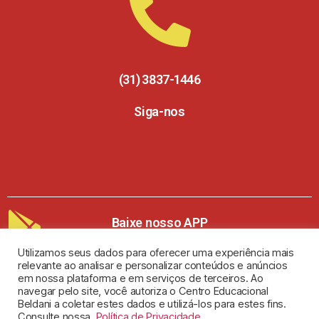
(31) 3837-1446
Siga-nos
Baixe nosso APP
Utilizamos seus dados para oferecer uma experiência mais
relevante ao analisar e personalizar conteúdos e anúncios
em nossa plataforma e em serviços de terceiros. Ao
navegar pelo site, você autoriza o Centro Educacional
Beldani a coletar estes dados e utilizá-los para estes fins.
Copyright 2024 © Todos os direitos reservados
Consulte nossa.
Política de Privacidade