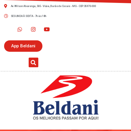
Av. Wilson Alvarenga, 565 - Viúva, Barão de Cocais - MG - CEP:35970-000
SEGUNDA À SEXTA - 7h às 18h
App Beldani