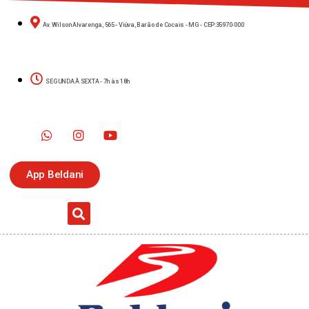
Av. Wilson Alvarenga, 565 - Viúva, Barão de Cocais - MG - CEP:35970-000
SEGUNDA À SEXTA - 7h às 18h
App Beldani