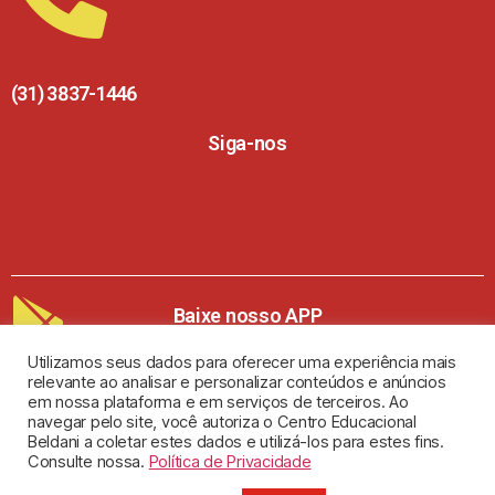
(31) 3837-1446
Siga-nos
Baixe nosso APP
Utilizamos seus dados para oferecer uma experiência mais
relevante ao analisar e personalizar conteúdos e anúncios
em nossa plataforma e em serviços de terceiros. Ao
navegar pelo site, você autoriza o Centro Educacional
Beldani a coletar estes dados e utilizá-los para estes fins.
Copyright 2024 © Todos os direitos reservados
Consulte nossa.
Política de Privacidade