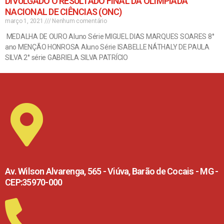
DIVULGADO O RESULTADO FINAL DA OLIMPÍADA
NACIONAL DE CIÊNCIAS (ONC)
março 1, 2021
Nenhum comentário
MEDALHA DE OURO Aluno Série MIGUEL DIAS MARQUES SOARES 8°
ano MENÇÃO HONROSA Aluno Série ISABELLE NÁTHALY DE PAULA
SILVA 2° série GABRIELA SILVA PATRÍCIO
Av. Wilson Alvarenga, 565 - Viúva, Barão de Cocais - MG -
CEP:35970-000