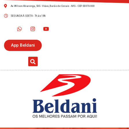
Av. Wilson Alvarenga, 565 - Viúva, Barão de Cocais - MG - CEP:35970-000
SEGUNDA À SEXTA - 7h às 18h
App Beldani