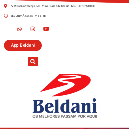
Av. Wilson Alvarenga, 565 - Viúva, Barão de Cocais - MG - CEP:35970-000
SEGUNDA À SEXTA - 7h às 18h
App Beldani