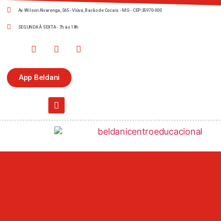
Av. Wilson Alvarenga, 565 - Viúva, Barão de Cocais - MG - CEP:35970-000
SEGUNDA À SEXTA - 7h às 18h
App Beldani